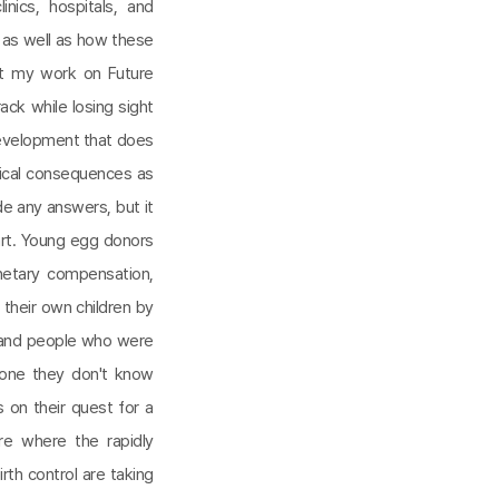
nics, hospitals, and
d, as well as how these
ut my work on Future
ck while losing sight
 development that does
thical consequences as
de any answers, but it
art. Young egg donors
netary compensation,
their own children by
, and people who were
eone they don't know
 on their quest for a
re where the rapidly
rth control are taking