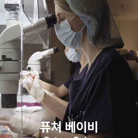
퓨쳐 베이비