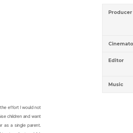
Producer
Cinemato
Editor
Music
 the effort I would not
ise children and want
or as a single parent.