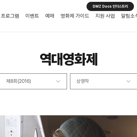
DMZ Docs 인더스트리
프로그램
이벤트
예매
영화제 가이드
지원 사업
알림소
역대영화제
제8회(2016)
상영작