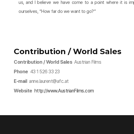
us, and I believe we have come to a point where it is im
ourselves, “How far do we want to go?”
Contribution / World Sales
Contribution / World Sales
Austrian Films
Phone
43 1 526 33 23
E-mail
anne.laurent@afc.at
Website
http://www.AustrianFilms.com​