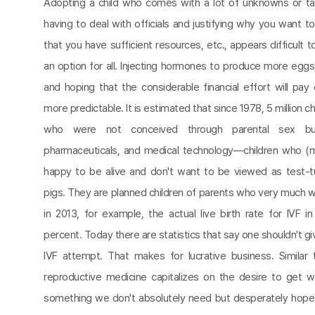
Adopting a child who comes with a lot of unknowns or taki
having to deal with officials and justifying why you want to
that you have sufficient resources, etc., appears difficult 
an option for all. Injecting hormones to produce more eggs, e
and hoping that the considerable financial effort will pay
more predictable. It is estimated that since 1978, 5 million 
who were not conceived through parental sex but
pharmaceuticals, and medical technology—children who (m
happy to be alive and don't want to be viewed as test-t
pigs. They are planned children of parents who very much wan
in 2013, for example, the actual live birth rate for IVF i
percent. Today there are statistics that say one shouldn't gi
IVF attempt. That makes for lucrative business. Similar 
reproductive medicine capitalizes on the desire to get
something we don't absolutely need but desperately hope 