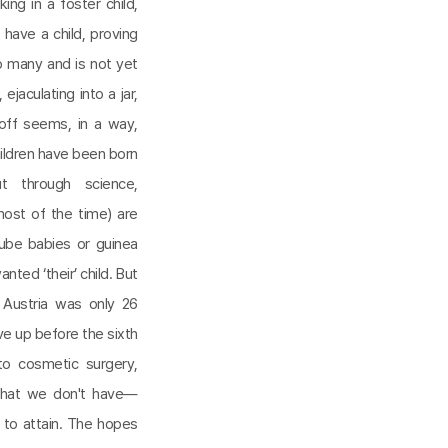
ng in a foster child,
 have a child, proving
to many and is not yet
jaculating into a jar,
 off seems, in a way,
children have been born
 through science,
ost of the time) are
ube babies or guinea
ted ‘their’ child. But
n Austria was only 26
ve up before the sixth
to cosmetic surgery,
 what we don't have—
to attain. The hopes