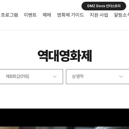
DMZ Docs 인더스트리
프로그램
이벤트
예매
영화제 가이드
지원 사업
알림소
역대영화제
제8회(2016)
상영작