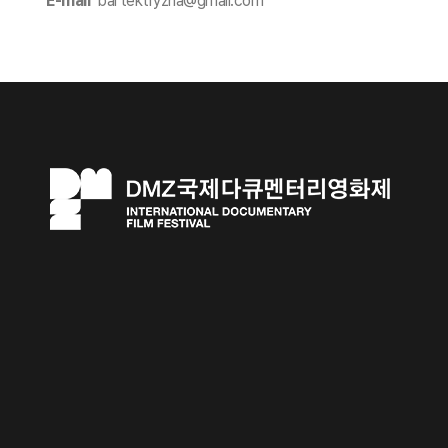
E-mail
bartektryzna@gmail.com​