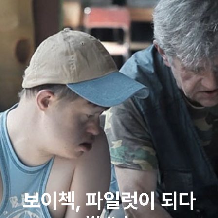
보이첵, 파일럿이 되다