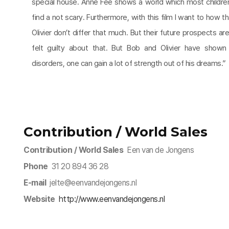
special house. Anne Fee shows a world which most childre
find a not scary. Furthermore, with this film I want to how 
Olivier don’t differ that much. But their future prospects are 
felt guilty about that. But Bob and Olivier have show
disorders, one can gain a lot of strength out of his dreams.”
Contribution / World Sales
Contribution / World Sales
Een van de Jongens
Phone
31 20 894 36 28
E-mail
jelte@eenvandejongens.nl
Website
http://www.eenvandejongens.nl​