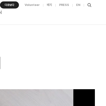
Volunteer
배지
PRESS
EN
다큐보다
식