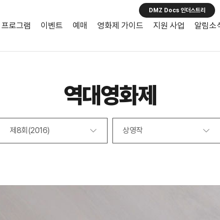
DMZ Docs 인더스트리
프로그램
이벤트
예매
영화제 가이드
지원 사업
알림소
역대영화제
제8회(2016)
상영작