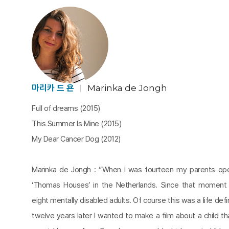
마리카 드 욘
Marinka de Jongh
Full of dreams (2015)
This Summer Is Mine (2015)
My Dear Cancer Dog (2012)
Marinka de Jongh : “When I was fourteen my parents ope
‘Thomas Houses’ in the Netherlands. Since that moment I
eight mentally disabled adults. Of course this was a life def
twelve years later I wanted to make a film about a child t