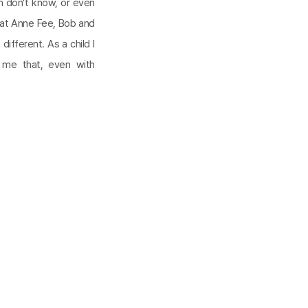
n don’t know, or even
that Anne Fee, Bob and
different. As a child I
n me that, even with