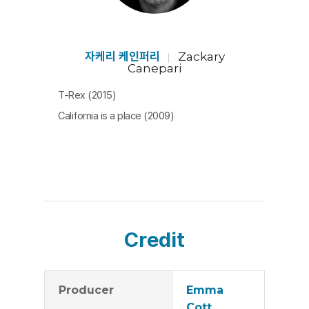
자케리 케인퍼리
Zackary
Canepari
T-Rex (2015)
California is a place (2009)
Credit
Producer
Emma
Cott,