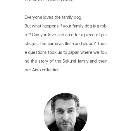
는 여유가 움직이는 로봇 강아지를 마음으로 품는 여분으
로 자리한 게 아닌가 한다. [김상화]​
Everyone loves the family dog.
But what happens if your family dog is a rob
ot? Can you love and care for a piece of pla
stic just the same as flesh and blood? Thes
e questions took us to Japan where we fou
nd the story of the Sakurai family and their
pet Aibo collection.