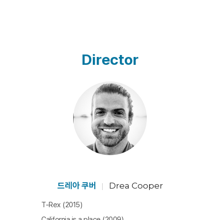
주택의 구조 탓에 강아지를 키우고 싶어도 못 키우는 집이
많다고 생각한 것에서 비롯된 것이라 여겨진다. 개발자의
의도와 상관없이 '아이보(Aibo)'는 살아있는 생명체로 노
부부는 대하게 된다. 특히 영화 속의 노부부는 생산과 서비
Director
스가 중단되자 스스로 '아이보'의 생명을 연장하기 위한 일
들을 하게끔 한다. 이제 노부부에게 '아이보'는 살아있어야
하는 생명체가 된 것이다.
'살아있는 나무만이 흔들린다'는 말처럼 산 것은 부드럽고
죽은 것은 뻣뻣하다. 움직이지 않는 '아이보'는 죽은 것이
지만 움직이는 '아이보'는 살아 있는 것이라 여기게 된 것
이다. 로봇 강아지에 생명이 있다고 믿게 된, 특히 노부부
의 태도는 아마도 '보여지는 대로 보고 보이는 대로 반
응'한 것일 게다. 여태껏 보아 왔던 것들의 경험(지식)은
드레아 쿠버
Drea Cooper
'아이보'를 하나의 생명으로 볼 수 없었겠지만 움직이고 반
T-Rex (2015)
응하는 것에 대한 반응은 새로운 세상(생명)을 맞아 들이
California is a place (2009)