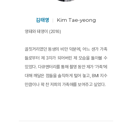
함께 하는 시간이 부족한 자신의 상황에 대한 안타까움과
자책이 자리하고 있다. 하지만 물리적으로 가족과 함께 하
는 시간이 줄어드는 건 성장의 과정에서 자연스러운 것일
김태영
Kim Tae-yeong
게다. 영돼도 돼영이도 그렇게 커가고 있는 과정을 함께 하
영돼와 돼영이 (2016)
는 것이다. 중요한 건 최고의 모습은 아니지만, 서로를 개
선해야 할 문제가 있는 대상이 아닌, 애정과 신뢰를 기반으
골칫거리였던 동생의 비만 덕분에, 어느 샌가 가족
로 바라보는 시선이 아닐까. 이것이 특별한 영화적 장치나
들로부터 제 3자가 되어버린 제 모습을 돌아볼 수
사건 없이도 어느새 이 아이들이 즐겁고 유쾌하게 자라길
있었다. 다큐멘터리를 통해 촬영 동안 제가 ‘가족’에
응원하게 만드는 이 작품의 힘이라고 생각된다. [이혜린]
대해 깨달은 점들을 솔직하게 털어 놓고, BMI 지수
만큼이나 꽉 찬 저희의 가족애를 보여주고 싶었다.