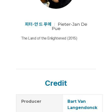
져다 주며 살아가는 소년들의 모습들을 배치하고 있다. 재
연과 기록 두 축 모두 정보적인 차원이나 서사적인 맥락 보
다는 전쟁의 참상을 감각적으로 마주하게 하는 힘이 있다.
이 모든 감각과 맥락을 아우르는 지점에서 아프가니스탄
피터-얀 드 푸에
Pieter-Jan De
Pue
의 사막 풍경이 존재한다. 뛰어난 색감을 가지고 마치 살아
The Land of the Enlightened (2015)
숨쉬는 듯한 사막은 하이스피드와 타임랩스로 동적이며
극적으로 존재한다. 실제 공간이지만 꿈같기도 하고, 미래
같기도 하고, 과거 같기도 한 초월적 느낌을 자아낸다. 영
화의 또 다른 주인공인 셈이다. 그래서일까? 이 영화는 선
과 악, 옳고 그름의 ‘판단’과 ‘대의’가 느껴지지 않는다. 그
공간의 존재와 상황을 그대로 감각하게 할 뿐이다. 7년간
Credit
의 장기간 그리고 험난한 아프가니스탄 촬영에도 불구하
고 감독이 선택한 놀라운 절제력은 영상미만큼이나 빛을
발한다. [이승민]
Producer
Bart Van
Langendonck