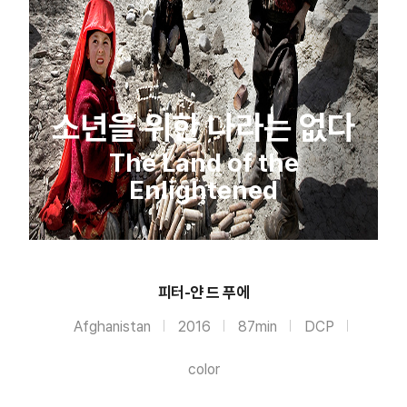
소년을 위한 나라는 없다
The Land of the
Enlightened
피터-얀 드 푸에
Afghanistan
2016
87min
DCP
color