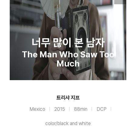
너무 많이 본 남자
The Man Who Saw Too
Much
트리샤 지프
Mexico
2015
88min
DCP
color/black and white