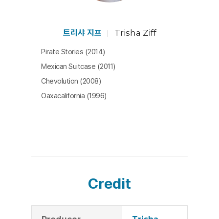
와 미학의 이중성, 끔찍한 사고 사진에서 대상(대개의 경
우 시체와 그 가족)의 인권과 구경꾼들의 호기심, 전문가로
서 노동 행위와 인간으로서의 윤리 사이 간극 등을 묻고 답
트리샤 지프
Trisha Ziff
한다. 그러나 영화는 함부로 평가하지 않는다. 한 인물을
Pirate Stories (2014)
다루고 있지만 영화는 그 한 인물에게 멈추지 않고 시각 예
Mexican Suitcase (2011)
술 전반에 대한 물음을 던지고 있기 때문이다. 특히 영화의
Chevolution (2008)
마지막 장면에 이르러, 메티니데스가 (실제 사고를 찍은)
Oaxacalifornia (1996)
자신의 사진을 배경으로 (자신이 그 동안 모은) 장난감을
앞에 두고 다시 사진을 찍을 때 드는 기이한 감정은, 영화
중간 내던져진 ‘아름다운 사고(보도) 사진’이란 말과 맞물
려 답을 찾지 못한 채 입가를 맴돌게 하는 질문이다. 맞다.
때론 답보다 질문이 더 큰 울림이 있기도 하다. [이승민]
Credit