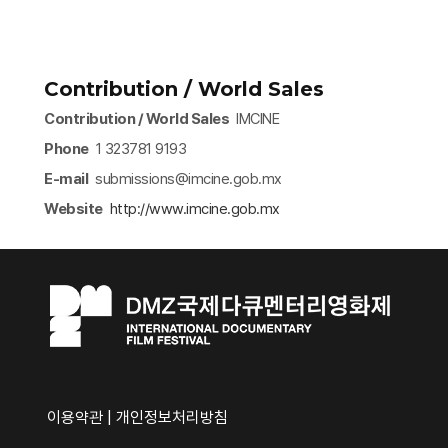
Contribution / World Sales
Contribution / World Sales
IMCINE
Phone
1 323781 9193
E-mail
submissions@imcine.gob.mx
Website
http://www.imcine.gob.mx​
이용약관
|
개인정보처리방침