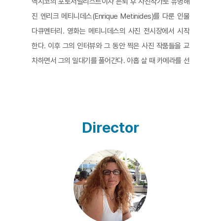
멕시코의 포토저널리스트이자 은퇴 후 사진작가로 유명해
진 엔리크 메티니데스(Enrique Metinides)를 다룬 인물
다큐멘터리. 영화는 메티니데스의 사진 전시장에서 시작
한다. 이후 그의 인터뷰와 그 동안 찍은 사진 작품들을 교
차하면서 그의 일대기를 풀어간다. 아홉 살 때 카메라를 선
물로 받은 메티니데스는 액션영화를 좋아하던 연장선상에
서 차 사고 사진을 찍으러 다닌다. 그 후 50여년 동안 멕시
코에서 일어나는 큼직한 사고 현장을 누비면서 하루에 몇
십 건의 시체들을 마주한다. 영화와는 너무나 다른 실제 사
Director
건과 죽음들로 두려워하기도 하고 아파하기도 하면서 사
고 현장을 누비는 그의 인생은 사고 현장의 사진만큼이나
파란만장하다. 극영화 못지않게 극적인 몰입을 가진 영화
는 촘촘하고 다층적 구성을 통해 다양한 질문을 던진다. 현
대 사회의 폭력성이 소비되고 전시되는 방식과 욕망에 대
한 물음에서부터 현실을 기록한 사진이 가지는 리얼리티