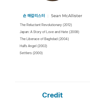
의 역사를 반영하며 서서히 붕괴되어 간다. 무려 5년에 걸
친 기록은 감독과 그의 카메라를 가족의 일부로 만든다. 가
족들은 카메라와 자연스럽게 대화하고, 고민을 터놓기도
숀 매칼리스터
Sean McAllister
하고, 다른 어느 누구에게도 밝히지 않은 비밀을 몰래 누설
The Reluctant Revolutionary (2012)
하기도 한다. 다소 거칠지만 너무나도 친밀한 감독의 시선
Japan: A Story of Love and Hate (2008)
은 결국 격변의 시기를 살아가는 개인과 가족 그리고 개인
The Liberace of Baghdad (2004)
과 국가라는 관계 속에 존재하는 ‘사랑’의 가치가 어떻게
Hull’s Angel (2002)
발현되고 충돌하고 변화하는지 고스란히 보여주고 있다.
Settlers (2000)
[허욱]
Credit