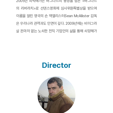
2005년 쇠락해가는 바그다드의 풍경을 담은 <바그다드
의 리버라치>로 선댄스영화제 심사위원특별상을 받으며
이름을 알린 영국의 숀 맥앨리스터Sean McAllister 감독
은 우리나라 관객과도 인연이 깊다. 2009년에는 비아그라
살 돈마저 없는 노쇠한 전직 기업인의 삶을 통해 쇠망해가
는 일본 경제의 단면을 담아낸 <일본: 사랑과 증오의 이야
기>로 인디다큐페스티벌을 찾았고, 2012년에는 한 관광
가이드의 시선을 통해 혁명 이후 변해가는 예멘의 모습을
담은 <내가 본 혁명>으로 EIDF에서 시청자상을 받기도 했
Director
다. 이번에 선보이는 <시리아 러브스토리> 역시 전작들과
마찬가지로 혁명, 전쟁, 파산의 현장에서 변화해가는 세계
를 기록하며 그 속에 방치된 개개인의 삶을 지독하도록 끈
질기게 담아내고 있다. 미완의 혁명에서 내전으로 이어지
는 잔혹한 시리아의 현실 속에 투옥과 망명의 끝없는 투쟁
으로 점철된 아메르와 라그다 가족의 존엄은 험난한 현실