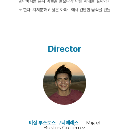
할아버지는 혼자 아들을 돌보다가 아픈 아내를 찾아가기
도 한다. 지저분하고 낡은 아파트에서 간단한 음식을 만들
어 먹는 이들의 소박한 일상 풍경은 오래 지속되었을 고단
한 상황을 대변한다. 어느 날 할머니는 병세가 악화되어 폐
암 판정을 받고 여생이 얼마 남지 않았음을 알게 된다. 두
사람 모두를 돌볼 수 없는 할아버지는 아내와 아들 중 선택
Director
해야 하는 기로에 선다.
개인이나 가족의 삶을 담은 사적 다큐멘터리의 장점은 카
메라와 대상이 친밀하기 때문에 비교적 편하고 자유로운
분위기에서 감독이 담고자 하는 주제에 진실한 시선으로
다가갈 수 있다는 점이다. 조카의 손에 들린 카메라는 한
가족이 직면한 비극적 상황을 격정적 감정이나 수사적 설
명 없이 묵시하듯 지켜본다. 파토스적 분위기를 이끄는 것
은 영화에서 흐르는 스페인 정서 특유의 격정적인 정서가
담긴 대중 가요이다. 오직 이 대중가요가 할아버지가 느끼
미쟐 부스토스 구티에레스
Mijael
Bustos Gutiérrez