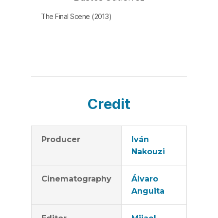
는 혼란과 분열의 상황을 대변할 뿐이다.
The Final Scene (2013)
통속적 대중 가요처럼 이 가족이 겪는 병마와 죽음도 그렇
게 통속적이고 흔하다. 정신분열증을 앓는 삼촌의 대사처
럼 우리는 모두 사랑 때문에 아프다. 한 가족의 비극적 정
서를 담담하게 담아낸 카메라의 시선이 일품인 이 짧은 다
큐멘터리는 다수의 영화제에서 소개되어 감동을 줬다. [임
세은]
Credit
Producer
Iván
Nakouzi
Cinematography
Álvaro
Anguita