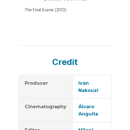
는 혼란과 분열의 상황을 대변할 뿐이다.
The Final Scene (2013)
통속적 대중 가요처럼 이 가족이 겪는 병마와 죽음도 그렇
게 통속적이고 흔하다. 정신분열증을 앓는 삼촌의 대사처
럼 우리는 모두 사랑 때문에 아프다. 한 가족의 비극적 정
서를 담담하게 담아낸 카메라의 시선이 일품인 이 짧은 다
큐멘터리는 다수의 영화제에서 소개되어 감동을 줬다. [임
세은]
Credit
Producer
Iván
Nakouzi
Cinematography
Álvaro
Anguita