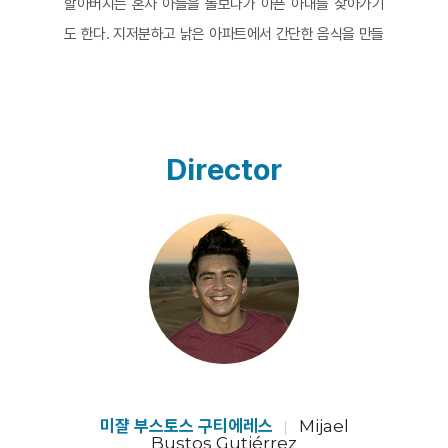
할아버지는 혼자 아들을 돌보다가 아픈 아내를 찾아가기
도 한다. 지저분하고 낡은 아파트에서 간단한 음식을 만들
어 먹는 이들의 소박한 일상 풍경은 오래 지속되었을 고단
한 상황을 대변한다. 어느 날 할머니는 병세가 악화되어 폐
암 판정을 받고 여생이 얼마 남지 않았음을 알게 된다. 두
사람 모두를 돌볼 수 없는 할아버지는 아내와 아들 중 선택
Director
해야 하는 기로에 선다.
개인이나 가족의 삶을 담은 사적 다큐멘터리의 장점은 카
메라와 대상이 친밀하기 때문에 비교적 편하고 자유로운
분위기에서 감독이 담고자 하는 주제에 진실한 시선으로
다가갈 수 있다는 점이다. 조카의 손에 들린 카메라는 한
가족이 직면한 비극적 상황을 격정적 감정이나 수사적 설
명 없이 묵시하듯 지켜본다. 파토스적 분위기를 이끄는 것
은 영화에서 흐르는 스페인 정서 특유의 격정적인 정서가
담긴 대중 가요이다. 오직 이 대중가요가 할아버지가 느끼
미쟐 부스토스 구티에레스
Mijael
Bustos Gutiérrez