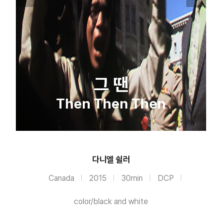
그 땐
Then Then Then
다니엘 쉴러
Canada
2015
30min
DCP
color/black and white