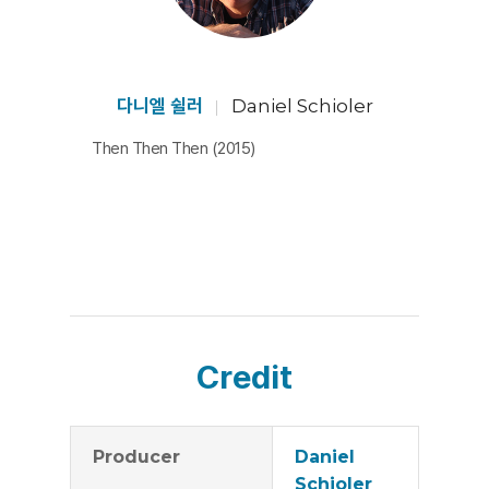
다."
현대산업사회의 생산기구와 그 산물인 상품과 서비스는
사회전체의 거대한 시스템으로 만들어진다. 즉 대량생산,
대량수송, 의식주의의 상품화, 오락산업과 정보산업의 발
다니엘 쉴러
Daniel Schioler
달은 우리로 하여금 획일적인 태도와 습관을 갖도록 유도
Then Then Then (2015)
하며 부작용이나 도덕적 해이에 대해 점점 무감각해지고
비판적 사고를 가로막는다.
이 영화는 60년대 말 앨런 긴즈버그 등의 비트제너레이션,
캐러반 운동에서부터 비롯된 인디언 알카트라즈 운동, 흑
인인권운동 등 기존 체제를 정면으로 비판하고 저항하며
시대를 이끌어 갔던 그 때 그 시절 행동하는 지성들의 행적
들을 여러 가지 푸티지들과 육성으로 생생히 담아냈다. [문
Credit
일주]
Producer
Daniel
Schioler