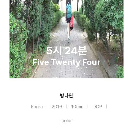
5시 24분
Five Twenty Four
방나연
Korea
2016
10min
DCP
color