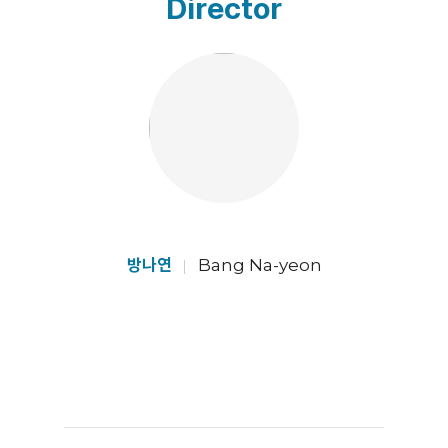
Director
방나연
Bang Na-yeon