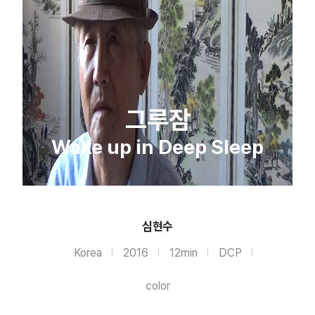
그루잠
Wake up in Deep Sleep
심현수
Korea
2016
12min
DCP
color