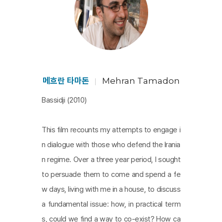
서 공동생활을 할 것을 제안한다. 이를 위해, 이 외딴집은
영화촬영장 세트처럼 변신한다. 일상의 공간에서 분리된
이 연출된 공간은 비로소 초대에 응한 이들과 타마돈 감독
이 이란사회에서는 논쟁거리로는 터부시했던 주제들에 대
해 자유로운 토론을 할 수 있는 새로운 공간으로 거듭난다.
마치 텔레비전의 리얼리티 쇼에서처럼, 이들은 카메라 앞
메흐란 타마돈
Mehran Tamadon
에서, 영화가 제시하는 게임의 룰을 암묵적으로 지킨다. 그
Bassidji (2010)
들을 바라보는 카메라는 마치 또 한 사람의 이 영화적 실험
에 또 한 사람의 참여인인 것처럼, 그로 인해, 토론이 유발
This film recounts my attempts to engage i
되는 또 하나의 촉매제로 기능하고 있다. [조명진]
n dialogue with those who defend the Irania
n regime. Over a three year period, I sought
to persuade them to come and spend a fe
w days, living with me in a house, to discuss
a fundamental issue: how, in practical term
s, could we find a way to co-exist? How ca