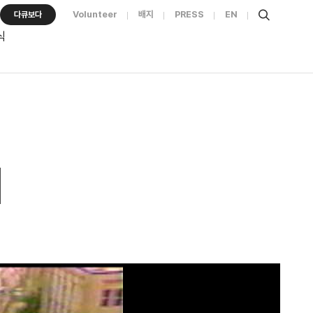
Volunteer
배지
PRESS
EN
다큐보다
식