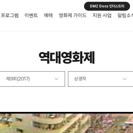
DMZ Docs 인더스트리
프로그램
이벤트
예매
영화제 가이드
지원 사업
알림소
역대영화제
제9회(2017)
상영작