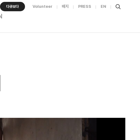
Volunteer
배지
PRESS
EN
다큐보다
식