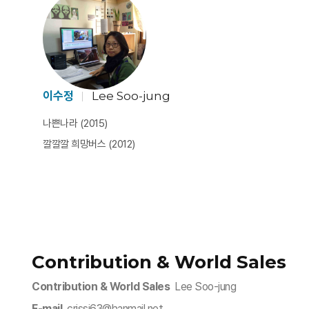
이수정
Lee Soo-jung
나쁜나라 (2015)
깔깔깔 희망버스 (2012)
Contribution & World Sales
Contribution & World Sales
Lee Soo-jung
E-mail
crissi63@hanmail.net​