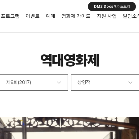
DMZ Docs 인더스트리
프로그램
이벤트
예매
영화제 가이드
지원 사업
알림소
역대영화제
제9회(2017)
상영작