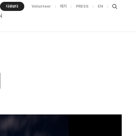
Volunteer
배지
PRESS
EN
다큐보다
식