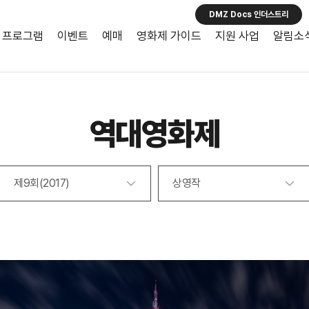
DMZ Docs 인더스트리
프로그램
이벤트
예매
영화제 가이드
지원 사업
알림소
역대영화제
제9회(2017)
상영작