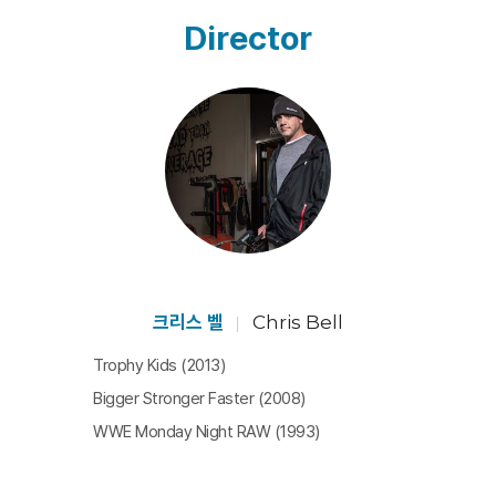
약 시스템이 존재한다. 그 덫에 걸리면 합법적인 구조 내에
Director
서 마약 중독이나 별반 다를 것 없는 나락으로 떨어지게 되
며 실제로 그런 일들은 일상적으로 일어난다는 사실을 작
품은 보여주는데, 이는 처방약 남용으로 죽음에 이르게 된
<슈퍼히어로의 진실>의 출연자이자 WWE 프로레슬러 출
신 친형 마이크 벨의 비극이 고리가 되어 감독 자신의 구체
적인 삶의 문제로 연결된다.
마약과의 전쟁이라는 거대한 슬로건 하에서 벌어진 불법
마약 소탕 작전의 그늘 속에서, 철저하게 합법적이지만 실
제로는 마약 밀매보다도 훨씬 거대한 탐욕의 카르텔을 이
크리스 벨
Chris Bell
루고 있는 처방약 세계의 비윤리성을 통렬하게 고발하는
Trophy Kids (2013)
작품이 바로 <깡패같은 제약회사>다. 특히 크리스 벨 감독
Bigger Stronger Faster (2008)
은 막판 놀라운 고백을 통해 면밀한 이성적 자각이나 문제
WWE Monday Night RAW (1993)
의식을 가진 사람조차도 처방약 남용의 유혹에 굴복할 수
있다는 현실을 관객들에게 실감 나고도 직접적으로 전달