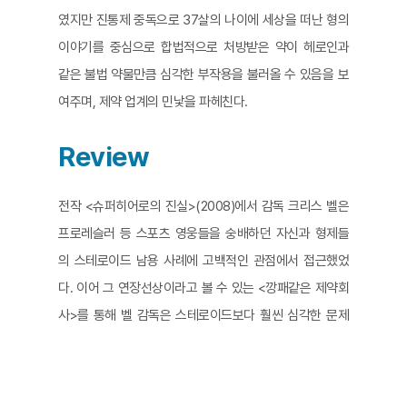
였지만 진통제 중독으로 37살의 나이에 세상을 떠난 형의
이야기를 중심으로 합법적으로 처방받은 약이 헤로인과
같은 불법 약물만큼 심각한 부작용을 불러올 수 있음을 보
여주며, 제약 업계의 민낯을 파헤친다.
Review
전작 <슈퍼히어로의 진실>(2008)에서 감독 크리스 벨은
프로레슬러 등 스포츠 영웅들을 숭배하던 자신과 형제들
의 스테로이드 남용 사례에 고백적인 관점에서 접근했었
다. 이어 그 연장선상이라고 볼 수 있는 <깡패같은 제약회
사>를 통해 벨 감독은 스테로이드보다 훨씬 심각한 문제
를 일으키는 처방약의 남용과 중독의 진실을 파헤친다.
미국에는 강력한 마약성 진통제 등 다양한 종류의 위험한
처방약을 쉽게 구할 수 있는 이익 추구 위주의 의료 및 의