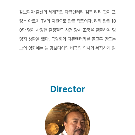
캄보디아 출신의 세계적인 다큐멘터리 감독 리티 판이 프
랑스 아르떼 TV의 지원으로 만든 작품이다. 리티 판은 18
0만 명이 사망한 킬링필드 사건 당시 조국을 탈출하여 망
명자 생활을 했다. 극영화와 다큐멘터리를 골고루 만드는
그의 영화에는 늘 캄보디아의 비극의 역사와 복잡하게 얽
혀있는 개인의 기억이 담긴다. <추방자>는 1975년 크메
르 루즈 집권기부터 캄보디아를 탈출한 1979년까지의 감
독의 자전적 이야기를 담은 에세이 다큐멘터리이다. 가족
을 향한 그리움, 그리고 끔찍한 피의 학살극에서 살아남았
Director
던 생존의 기억이 아카이브 푸티지 영상과 퍼포먼스의 크
로스오버를 통해 은유적으로 그려진다. 작은 오두막에 갇
혀 있는 한 남자가 떠올리는 기억과 감정이 다양한 형태로
몽타주 되는 이미지 안에 담기며, 마오쩌둥과 보들레르로
부터 인용한 문구들로 이루어진 시적인 내레이션이 영화