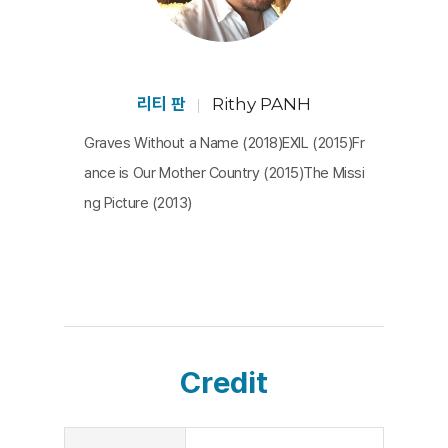
의 진행을 이끈다. 영화는 ‘혁명’이라는 단어가 만들어낸
희망과 좌절이 캄보디아 역사 안에서 어떻게 실행되었으
며, 개인은 이를 어떻게 기억하는지 흥미롭게 구성한다. 인
민을 배불리 먹일 것이라는 혁명이 어떻게 변질되어 갔는
리티 판
Rithy PANH
지를 보여주기 위해 주인공의 먹는 행위가 수차례 반복되
Graves Without a Name (2018)EXIL (2015)Fr
며, 사물로 꽉 채워진 방이 텅 비어 버리고, 벽에 가득 붙어
ance is Our Mother Country (2015)The Missi
있던 가족사진들이 사라지는 장면은 상징적이다. 정권의
ng Picture (2013)
프로파간다 필름과 오두막 장면의 병치는 역사적 비극을
역설적으로 강조하는 효과를 낳는다. 한 장면 한 장면이 의
미심장한 수작이다. [정민아]
Credit