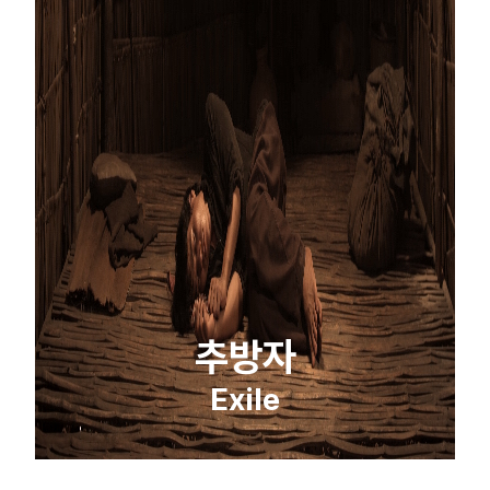
추방자
Exile