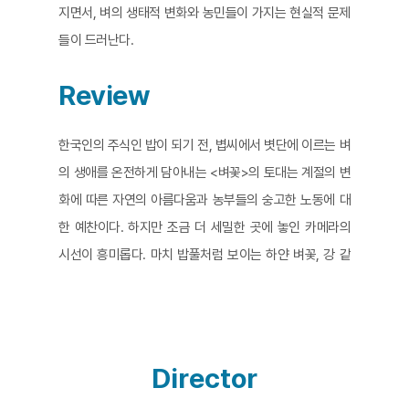
지면서, 벼의 생태적 변화와 농민들이 가지는 현실적 문제
들이 드러난다.
Review
한국인의 주식인 밥이 되기 전, 볍씨에서 볏단에 이르는 벼
의 생애를 온전하게 담아내는 <벼꽃>의 토대는 계절의 변
화에 따른 자연의 아름다움과 농부들의 숭고한 노동에 대
한 예찬이다. 하지만 조금 더 세밀한 곳에 놓인 카메라의
시선이 흥미롭다. 마치 밥풀처럼 보이는 하얀 벼꽃, 강 같
기도 하고 바다 같기도 한 논의 표면, 조용히 논두렁 곁에
선 나무가 바람에 흔들리면서 내는 소리, 찰박거리는 물에
비친 햇살의 눈부심과 뿌연 수면 아래 존재하는 모든 생명
들에 이르기까지 자연과 벼, 농부의 걸음을 일체화시키는
Director
관찰의 시간에서 찾을 수 있다. 농부들이 자신의 자리에서