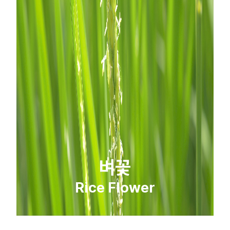
벼꽃
Rice Flower