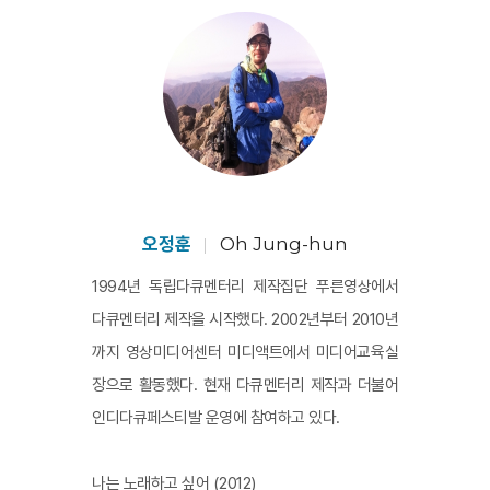
묵묵히 노동할 동안 벼들도 자연과 공존하거나 투쟁하면
서 자라난다. 오정훈 감독 또한 그들 곁을 지키면서 관찰하
고 기록한다. 어쩌면 이 단순한 행위로 인해 <벼꽃>은 인
내와 끈기 외에는 결코 닿지 못할 영역이 있음을 스스로 증
명한다. 마른 땅을 갈아엎고 물길을 열어놓아 논이 되어가
는 과정을 비롯해 이 영화 안에 차곡차곡 쌓여가는 반복과
순환의 주기는 교양의 측면에 국한되지 않고 배움으로 소
비되지 않는다. 사람과 자연에 주어진 탄생과 죽음의 소멸
오정훈
Oh Jung-hun
되지 않는 시간이 소비와 유통을 거치면서 사회 시스템에
1994년 독립다큐멘터리 제작집단 푸른영상에서
의해 위협받더라도 재배와 생산은 반복될 것이라는, 소박
다큐멘터리 제작을 시작했다. 2002년부터 2010년
하지만 위대한 진리가 이 다큐멘터리의 근간이다. [박인
까지 영상미디어센터 미디액트에서 미디어교육실
호]
장으로 활동했다. 현재 다큐멘터리 제작과 더불어
인디다큐페스티발 운영에 참여하고 있다.
나는 노래하고 싶어 (2012)