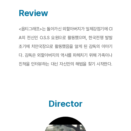
Review
<옵티그래프>는 돌아가신 외할아버지가 일제강점기에 CI
A의 전신인 O.S.S 요원으로 활동했으며, 한국전쟁 발발
초기에 치안국장으로 활동했음을 알게 된 감독의 이야기
다. 감독은 외할아버지의 역사를 파헤치기 위해 가족이나
친척을 인터뷰하는 대신 자신만의 해법을 찾기 시작한다.
출발이 되어준 것은 버마와 인도, 한국 등 세 나라의 이름
이 새겨진 조그만 장식품이다. 친구들과 무작정 버마로 떠
난 감독의 여정은 ‘외할아버지’라는 분명한 목적을 종종 벗
어난 여행처럼 보이기도 한다. 그러나 감독에게 문장가가
Director
되라고 하시며 자서전을 부탁하신 외할아버지의 유언은
여정의 성격을 바꿔놓는다. 왜냐하면 감독의 여정은 할아
버지의 부끄러운 행적을 파헤치는 동시에 할아버지를 위