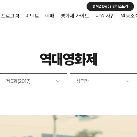
DMZ Docs 인더스트리
프로그램
이벤트
예매
영화제 가이드
지원 사업
알림소
역대영화제
제9회(2017)
상영작