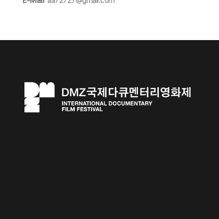
E-Mail
aa72727@gmail.com