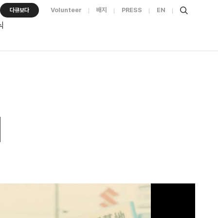
Volunteer
배지
PRESS
EN
다큐보다
식