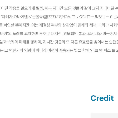
 어떤 작용을 일으키게 될까. 이는 지나간 모든 것들과 같이 그저 지나버릴 수
밴드 ‘다레가 카바야넨 로큰롤쇼(誰がカバやねんロックンロールショー)’. 굴곡
를 확인할 뿐이지만, 이는 재결성 여부와 상관없이 관계와 세대, 그리고 사회
타카’의 노래를 교차하며 도호쿠 대지진, 안보법안 통과, 오키나와 미군기지
을 믿고 속죄의 미래를 향하며, 지나간 것들의 또 다른 유효함을 빚어내는 순
는 그 언젠가의 영광이 아니라 여전히 계속되는 빛을 향해 ‘러브 앤 피스’를
Credit