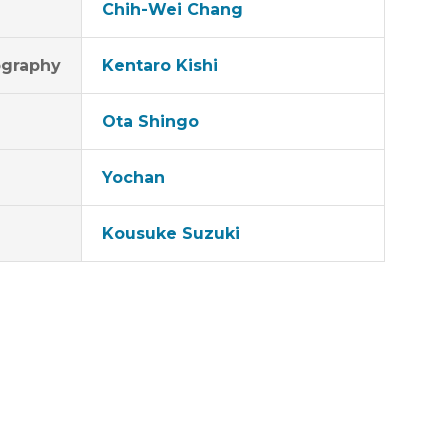
Chih-Wei Chang
graphy
Kentaro Kishi
Ota Shingo
Yochan
Kousuke Suzuki