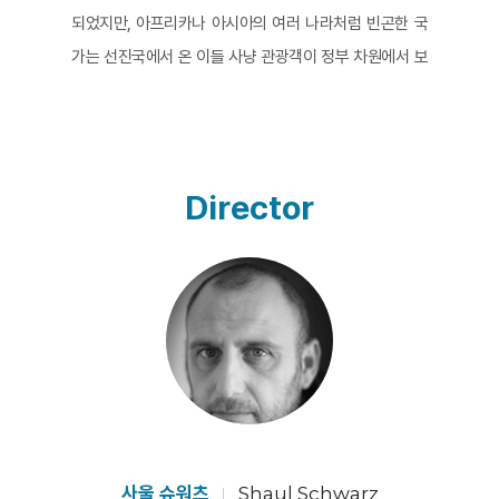
되었지만, 아프리카나 아시아의 여러 나라처럼 빈곤한 국
가는 선진국에서 온 이들 사냥 관광객이 정부 차원에서 보
면 오히려 짭짤한 수입원이다. 그리하여 돈을 내고 정부의
허가를 받은 사냥은 오히려 밀렵을 방지하는 차원이 있다
는 의미로 용인된다.
감독의 카메라는 시종일관 사냥꾼들을 따라간다. 그러나
Director
감독은 어떤 판단이나 평가도 내리지 않는다. 다만 야생동
물을 죽여 전리품(Trophy) 삼는 사냥꾼들을 보여줄 뿐이
다. 그럼에도 사자를 총으로 쏴 죽인 후 사자의 아름다움을
찬양하며 감격해 눈물을 흘리는 남자나, 집안을 온통 자신
이 사냥한 동물 박제로 치장한 사람들을 보노라면 “호모
사피엔스란 종이야말로 지구상에서 최단 시간에 가장 빠
르게 수많은 종을 멸종시킨 치명적인 종“(유발 하라리 『호
모 사피엔스』) 이라는 단언이 섬뜩하게 떠오르지 않을 수
없다.
사울 슈워츠
Shaul Schwarz