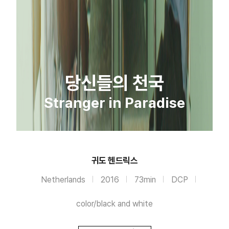
당신들의 천국
Stranger in Paradise
귀도 헨드릭스
Netherlands
2016
73min
DCP
color/black and white