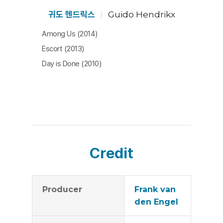
등의 21세기적 사건들 속에서 대량 이주민으로 인해 유럽
귀도 헨드릭스
Guido Hendrikx
이 겪는 어려움을 냉정하고 이기적으로 이야기한다. 강의
Among Us (2014)
실 내부의 대화를 밀도 있게 따라가는 핸드헬드 카메라는
Escort (2013)
마지막 에필로그 부분에서 매우 인상적인 롱테이크를 통
Day is Done (2010)
해 영화의 주제와 연출자의 한계에 대한 성찰을 드러낸다.
[한선희]
Credit
Producer
Frank van
den Engel