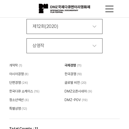
제12회(2020)
상영작
개막작
국제경쟁
(1)
(11)
아시아경쟁
한국경쟁
(8)
(10)
단편경쟁
글로벌 비전
(24)
(20)
한국다큐 쇼케이스
DMZ오픈시네마
(15)
(9)
청소년섹션
DMZ-POV
(6)
(19)
특별상영
(12)
Total Counts : 11