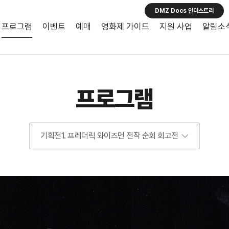
DMZ Docs 인더스트리
프로그램
이벤트
예매
영화제 가이드
지원 사업
알림소
프로그램
기획전1. 프레더릭 와이즈먼 전작 순회 회고전