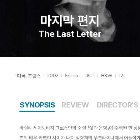
마지막 편지
The Last Letter
미국, 프랑스
2002
62min
DCP
B&W
12
SYNOPSIS
REVIEW
DIRECTOR'S
바실리 세메노비치 그로스만의 소설 『삶과 운명』에 수록된 한 장
즈의 배우 카트린 사미가 나치 점령하의 우크라이나에서 아들에게