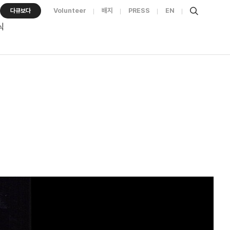
Volunteer
배지
PRESS
EN
다큐보다
식