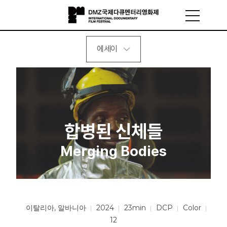
에세이
합병된 신체들
Merging Bodies
이탈리아, 알바니아
2024
23min
DCP
Color
12