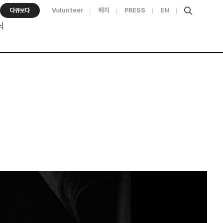
Volunteer
배지
PRESS
EN
다큐보다
식