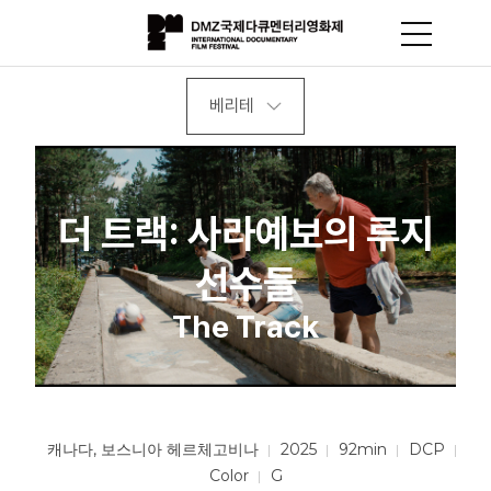
베리테
더 트랙: 사라예보의 루지
선수들
The Track
캐나다, 보스니아 헤르체고비나
2025
92min
DCP
Color
G