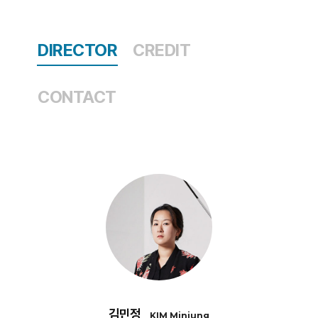
DIRECTOR
CREDIT
CONTACT
김민정
KIM Minjung