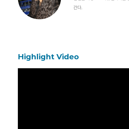
간다.
Highlight Video