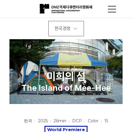
한국경쟁
미희의 섬
The Island of Mee-Hee
한국
2025
26min
DCP
Color
15
World Premiere