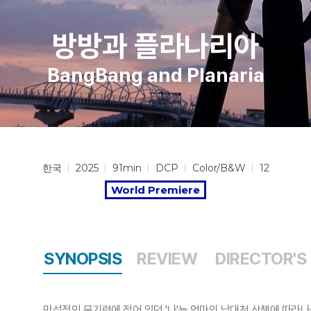
방방과 플라나리아
BangBang and Planaria
한국
2025
91min
DCP
Color/B&W
12
World Premiere
SYNOPSIS
REVIEW
DIRECTOR'S
만성적인 무기력에 젖어 있던 '나'는 엄마의 남대천 산책에 따라