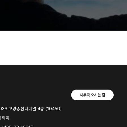
사무국 오시는 길
36 고양종합터미널 4층 (10450)
영화제