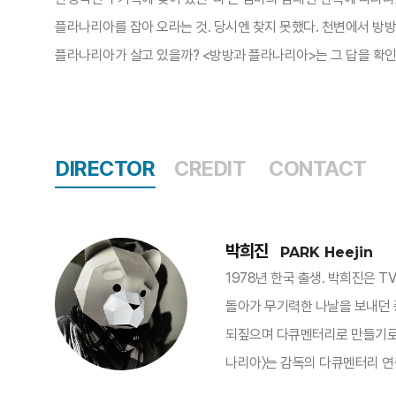
플라나리아를 잡아 오라는 것. 당시엔 찾지 못했다. 천변에서 방방
플라나리아가 살고 있을까? <방방과 플라나리아>는 그 답을 확인
DIRECTOR
CREDIT
CONTACT
박희진
PARK Heejin
1978년 한국 출생. 박희진은 T
돌아가 무기력한 나날을 보내던 중
되짚으며 다큐멘터리로 만들기로 결
나리아〉는 감독의 다큐멘터리 연