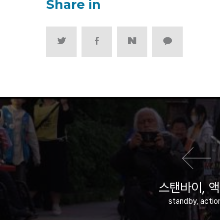
Share in
이전 영화
스탠바이, 액
standby, actio