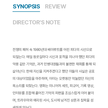
SYNOPSIS
REVIEW
DIRECTOR'S NOTE
전쟁의 폐허 속 1980년대 베이루트를 어린 피다의 시선으로
되짚는다. 매일 등굣길마다 시신과 포격을 지나야 했던 피다의
악몽 같은 기억은, 과거 민병대원들과의 불편한 재회를 통해 되
살아난다. 한때 자신을 지켜주겠다고 했던 이들이 사실은 공포
의 대상이었음을 마주하며, 아이는 오랫동안 억눌렸던 자신의
목소리를 되찾는다. 영화는 미니어처 세트, 피규어, 기록 영상,
인터뷰를 조합해 흩어진 기억의 파편을 조심스럽게 이어 붙이
며, 트라우마와 왜곡된 서사, 도시에 남겨진 상흔과 침묵을 섬
세하게 잇는다.​